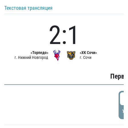
Текстовая трансляция
2:1
«Торпедо»
«ХК Сочи»
г. Нижний Новгород
г. Сочи
Первы
0
УД