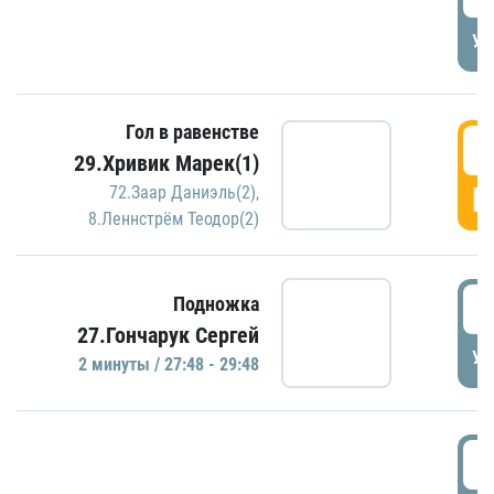
УД
Гол в равенстве
2
29.Хривик Марек(1)
Г
72.Заар Даниэль(2)
,
8.Леннстрём Теодор(2)
2
Подножка
27.Гончарук Сергей
УД
2 минуты / 27:48 - 29:48
3