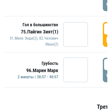
УД
Гол в большинстве
3
75.Пайгин Зият(1)
Г
51.Миле Энди(2)
,
82.Чехович
Иван(2)
3
Грубость
96.Марин Марк
УД
2 минуты / 38:57 - 40:57
Трети