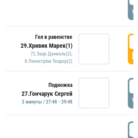
УД
Гол в равенстве
2
29.Хривик Марек(1)
Г
72.Заар Даниэль(2)
,
8.Леннстрём Теодор(2)
2
Подножка
27.Гончарук Сергей
УД
2 минуты / 27:48 - 29:48
3