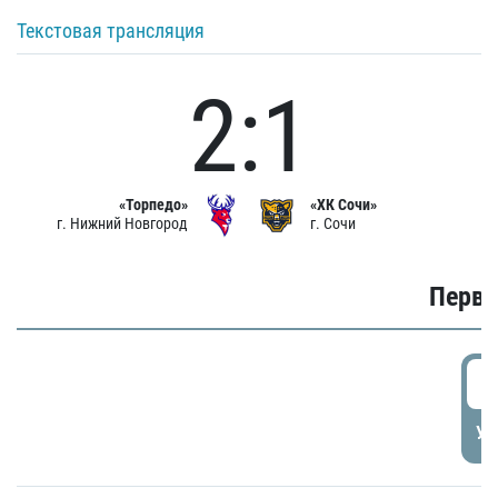
Текстовая трансляция
2:1
«Торпедо»
«ХК Сочи»
г. Нижний Новгород
г. Сочи
Первы
0
УД