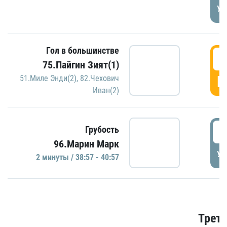
УД
Гол в большинстве
3
75.Пайгин Зият(1)
Г
51.Миле Энди(2)
,
82.Чехович
Иван(2)
3
Грубость
96.Марин Марк
УД
2 минуты / 38:57 - 40:57
Трети