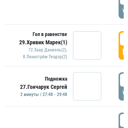
УД
Гол в равенстве
2
29.Хривик Марек(1)
Г
72.Заар Даниэль(2)
,
8.Леннстрём Теодор(2)
2
Подножка
27.Гончарук Сергей
УД
2 минуты / 27:48 - 29:48
3