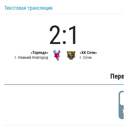
Текстовая трансляция
2:1
«Торпедо»
«ХК Сочи»
г. Нижний Новгород
г. Сочи
Первы
0
УД