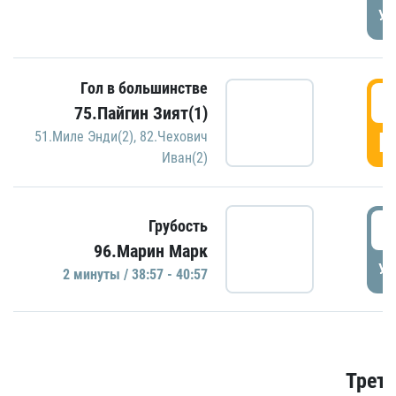
УД
Гол в большинстве
3
75.Пайгин Зият(1)
Г
51.Миле Энди(2)
,
82.Чехович
Иван(2)
3
Грубость
96.Марин Марк
УД
2 минуты / 38:57 - 40:57
Трети