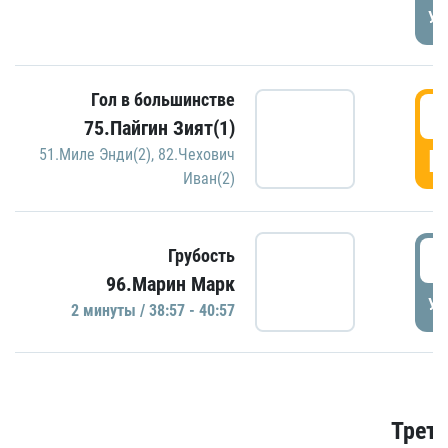
УД
Гол в большинстве
3
75.Пайгин Зият(1)
Г
51.Миле Энди(2)
,
82.Чехович
Иван(2)
3
Грубость
96.Марин Марк
УД
2 минуты / 38:57 - 40:57
Трети