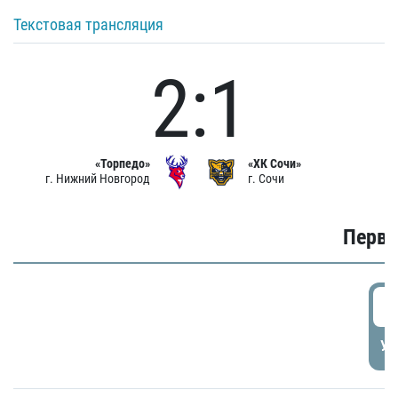
Текстовая трансляция
2:1
«Торпедо»
«ХК Сочи»
г. Нижний Новгород
г. Сочи
Первы
0
УД