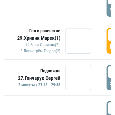
УД
Гол в равенстве
2
29.Хривик Марек(1)
Г
72.Заар Даниэль(2)
,
8.Леннстрём Теодор(2)
2
Подножка
27.Гончарук Сергей
УД
2 минуты / 27:48 - 29:48
3