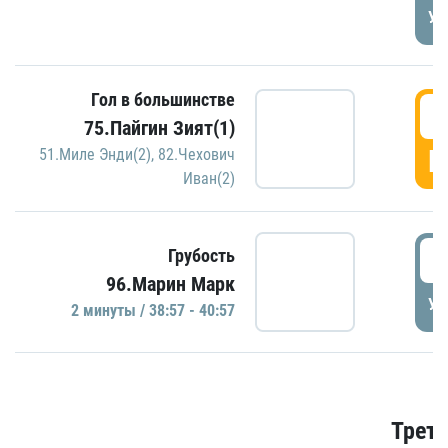
УД
Гол в большинстве
3
75.Пайгин Зият(1)
Г
51.Миле Энди(2)
,
82.Чехович
Иван(2)
3
Грубость
96.Марин Марк
УД
2 минуты / 38:57 - 40:57
Трети