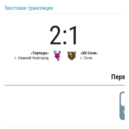
Текстовая трансляция
2:1
«Торпедо»
«ХК Сочи»
г. Нижний Новгород
г. Сочи
Первы
0
УД