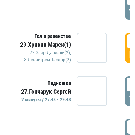
УД
Гол в равенстве
2
29.Хривик Марек(1)
Г
72.Заар Даниэль(2)
,
8.Леннстрём Теодор(2)
2
Подножка
27.Гончарук Сергей
УД
2 минуты / 27:48 - 29:48
3