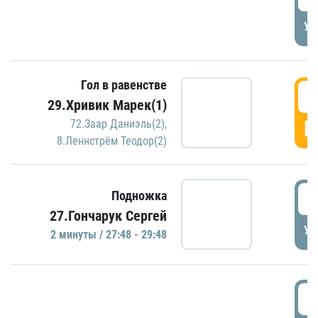
УД
Гол в равенстве
2
29.Хривик Марек(1)
Г
72.Заар Даниэль(2)
,
8.Леннстрём Теодор(2)
2
Подножка
27.Гончарук Сергей
УД
2 минуты / 27:48 - 29:48
3