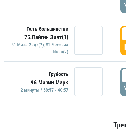
УД
Гол в большинстве
3
75.Пайгин Зият(1)
Г
51.Миле Энди(2)
,
82.Чехович
Иван(2)
3
Грубость
96.Марин Марк
УД
2 минуты / 38:57 - 40:57
Трети