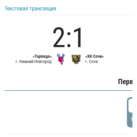
Текстовая трансляция
2:1
«Торпедо»
«ХК Сочи»
г. Нижний Новгород
г. Сочи
Первы
0
УД