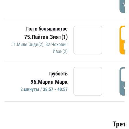
УД
Гол в большинстве
3
75.Пайгин Зият(1)
Г
51.Миле Энди(2)
,
82.Чехович
Иван(2)
3
Грубость
96.Марин Марк
УД
2 минуты / 38:57 - 40:57
Трети