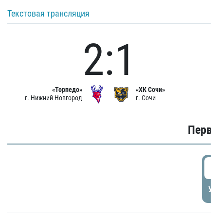
Текстовая трансляция
2:1
«Торпедо»
«ХК Сочи»
г. Нижний Новгород
г. Сочи
Первы
0
УД