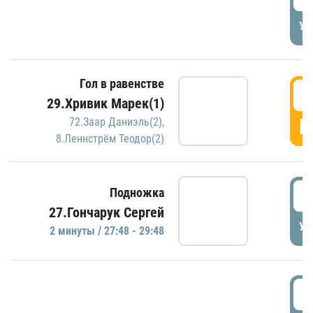
УД
Гол в равенстве
2
29.Хривик Марек(1)
Г
72.Заар Даниэль(2)
,
8.Леннстрём Теодор(2)
2
Подножка
27.Гончарук Сергей
УД
2 минуты / 27:48 - 29:48
3