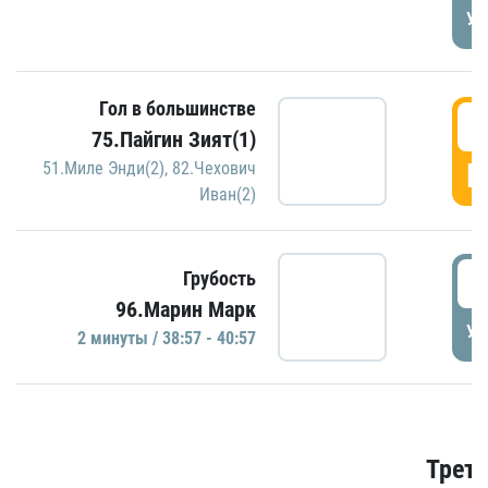
УД
Гол в большинстве
3
75.Пайгин Зият(1)
Г
51.Миле Энди(2)
,
82.Чехович
Иван(2)
3
Грубость
96.Марин Марк
УД
2 минуты / 38:57 - 40:57
Трети