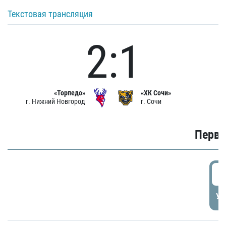
Текстовая трансляция
2:1
«Торпедо»
«ХК Сочи»
г. Нижний Новгород
г. Сочи
Первы
0
УД