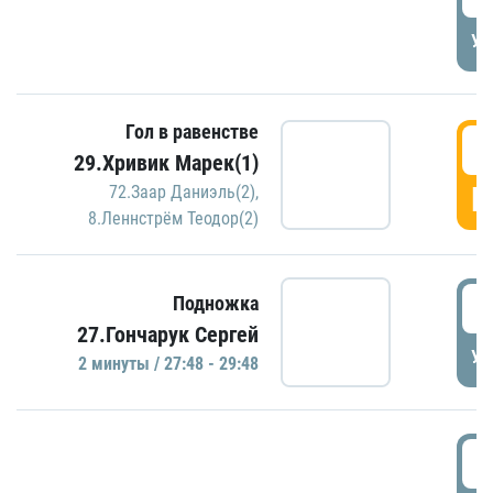
УД
Гол в равенстве
2
29.Хривик Марек(1)
Г
72.Заар Даниэль(2)
,
8.Леннстрём Теодор(2)
2
Подножка
27.Гончарук Сергей
УД
2 минуты / 27:48 - 29:48
3