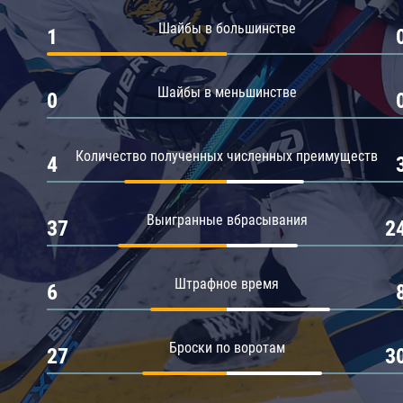
Амур
Шайбы в большинстве
1
Барыс
Салават Юлаев
Шайбы в меньшинстве
0
Сибирь
Количество полученных численных преимуществ
4
Выигранные вбрасывания
37
2
Штрафное время
6
Броски по воротам
27
3