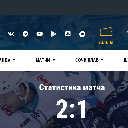
Конференция «Восток»
Дивизион Харламова
БИЛЕТЫ
Автомобилист
сляции
Ак Барс
АНДА
МАТЧИ
СОЧИ КЛАБ
Ш
Металлург Мг
Нефтехимик
 трансляции
Статистика матча
Трактор
магазин
2:1
Дивизион Чернышева
Авангард
ние КХЛ
Адмирал