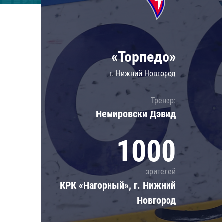
Локомотив
Северсталь
ЦСКА
«Торпедо»
Шанхайские Драконы
г. Нижний Новгород
Тренер:
Немировски Дэвид
1000
зрителей
КРК «Нагорный», г. Нижний
Новгород