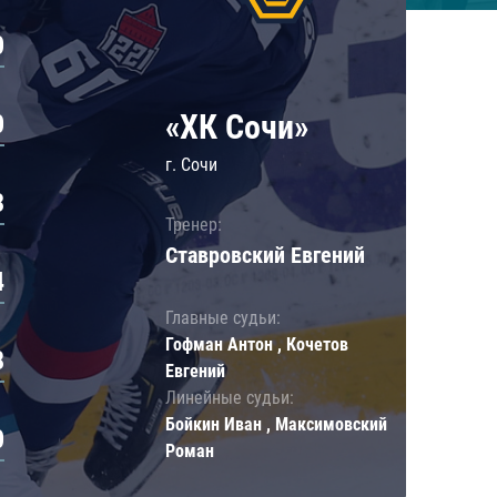
0
«ХК Сочи»
0
г. Сочи
3
Тренер:
Ставровский Евгений
4
Главные судьи:
Гофман Антон , Кочетов
8
Евгений
Линейные судьи:
Бойкин Иван , Максимовский
0
Роман