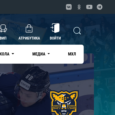
ВИП
АТРИБУТИКА
ВОЙТИ
КОЛА
МЕДИА
МХЛ