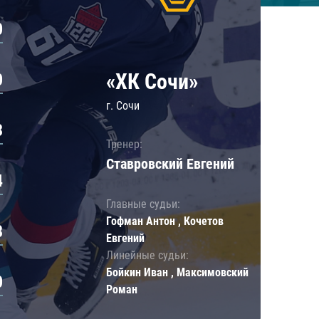
0
«ХК Сочи»
0
г. Сочи
3
Тренер:
Ставровский Евгений
4
Главные судьи:
Гофман Антон , Кочетов
8
Евгений
Линейные судьи:
Бойкин Иван , Максимовский
0
Роман