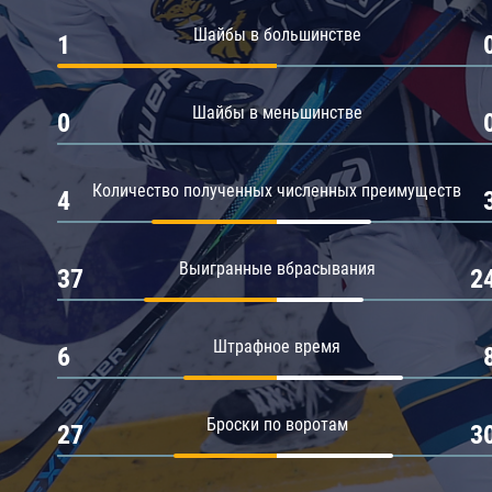
Амур
Шайбы в большинстве
1
Барыс
Салават Юлаев
Шайбы в меньшинстве
0
Сибирь
Количество полученных численных преимуществ
4
Выигранные вбрасывания
37
2
Штрафное время
6
Броски по воротам
27
3