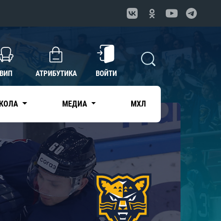
ВИП
АТРИБУТИКА
ВОЙТИ
КОЛА
МЕДИА
МХЛ