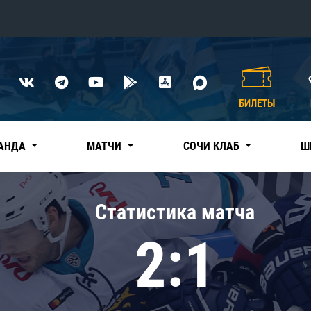
Конференция «Восток»
Дивизион Харламова
БИЛЕТЫ
Автомобилист
сляции
Ак Барс
АНДА
МАТЧИ
СОЧИ КЛАБ
Ш
Металлург Мг
Нефтехимик
 трансляции
Статистика матча
Трактор
магазин
2:1
Дивизион Чернышева
Авангард
ние КХЛ
Адмирал