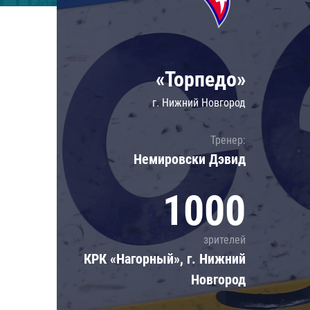
Локомотив
Северсталь
ЦСКА
«Торпедо»
Шанхайские Драконы
г. Нижний Новгород
Тренер:
Немировски Дэвид
1000
зрителей
КРК «Нагорный», г. Нижний
Новгород