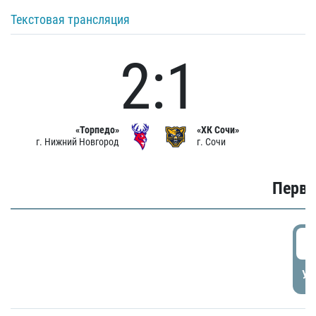
Текстовая трансляция
2:1
«Торпедо»
«ХК Сочи»
г. Нижний Новгород
г. Сочи
Первы
0
УД