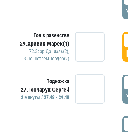
УД
Гол в равенстве
2
29.Хривик Марек(1)
Г
72.Заар Даниэль(2)
,
8.Леннстрём Теодор(2)
2
Подножка
27.Гончарук Сергей
УД
2 минуты / 27:48 - 29:48
3