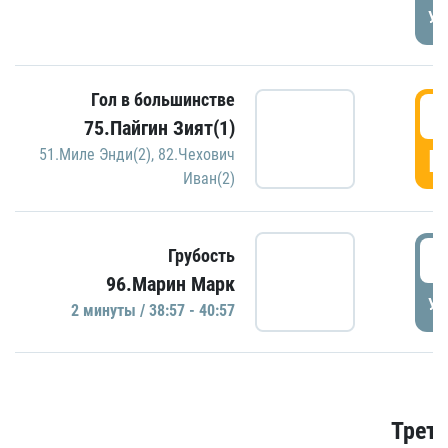
УД
Гол в большинстве
3
75.Пайгин Зият(1)
Г
51.Миле Энди(2)
,
82.Чехович
Иван(2)
3
Грубость
96.Марин Марк
УД
2 минуты / 38:57 - 40:57
Трети