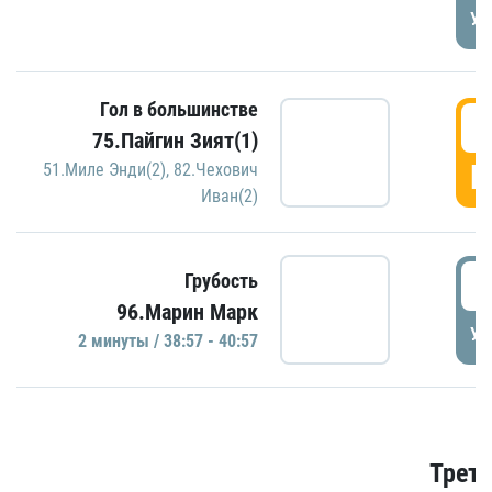
УД
Гол в большинстве
3
75.Пайгин Зият(1)
Г
51.Миле Энди(2)
,
82.Чехович
Иван(2)
3
Грубость
96.Марин Марк
УД
2 минуты / 38:57 - 40:57
Трети