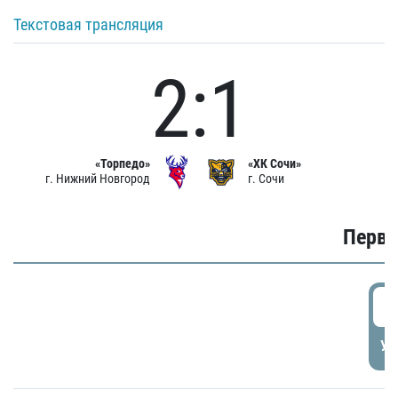
Текстовая трансляция
2:1
«Торпедо»
«ХК Сочи»
г. Нижний Новгород
г. Сочи
Первы
0
УД