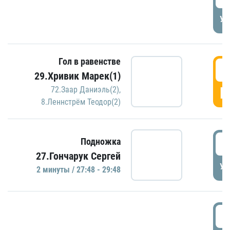
УД
Гол в равенстве
2
29.Хривик Марек(1)
Г
72.Заар Даниэль(2)
,
8.Леннстрём Теодор(2)
2
Подножка
27.Гончарук Сергей
УД
2 минуты / 27:48 - 29:48
3