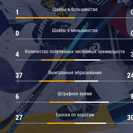
Амур
Шайбы в большинстве
1
Барыс
Салават Юлаев
Шайбы в меньшинстве
0
Сибирь
Количество полученных численных преимуществ
4
Выигранные вбрасывания
37
2
Штрафное время
6
Броски по воротам
27
3