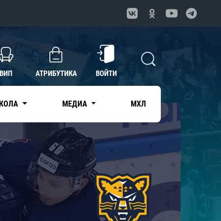
ВИП
АТРИБУТИКА
ВОЙТИ
КОЛА
МЕДИА
МХЛ