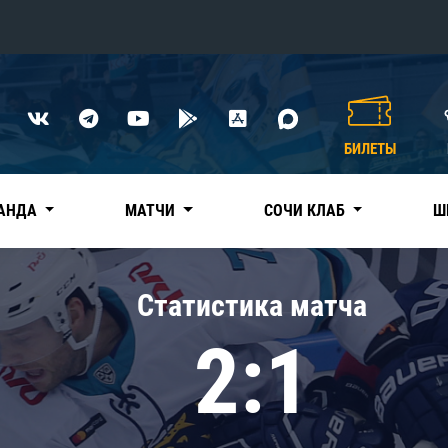
Конференция «Восток»
Дивизион Харламова
БИЛЕТЫ
Автомобилист
сляции
Ак Барс
АНДА
МАТЧИ
СОЧИ КЛАБ
Ш
Металлург Мг
Нефтехимик
 трансляции
Статистика матча
Трактор
магазин
2:1
Дивизион Чернышева
Авангард
ние КХЛ
Адмирал