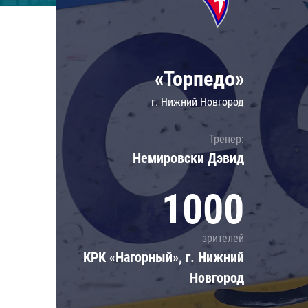
Локомотив
Северсталь
ЦСКА
«Торпедо»
Шанхайские Драконы
г. Нижний Новгород
Тренер:
Немировски Дэвид
1000
зрителей
КРК «Нагорный», г. Нижний
Новгород