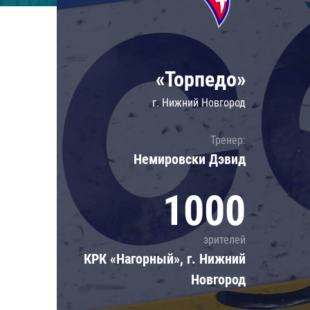
Локомотив
Северсталь
ЦСКА
«Торпедо»
Шанхайские Драконы
г. Нижний Новгород
Тренер:
Немировски Дэвид
1000
зрителей
КРК «Нагорный», г. Нижний
Новгород