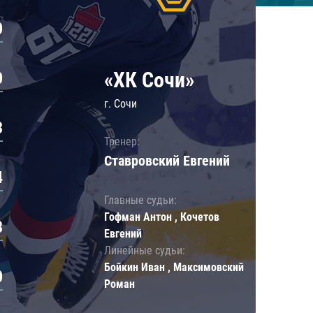
0
«ХК Сочи»
0
г. Сочи
3
Тренер:
Ставровский Евгений
4
Главные судьи:
Гофман Антон , Кочетов
8
Евгений
Линейные судьи:
Бойкин Иван , Максимовский
0
Роман