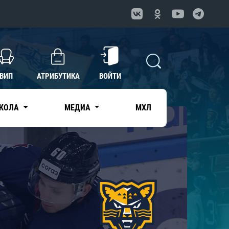
ВИП
АТРИБУТИКА
ВОЙТИ
КОЛА
МЕДИА
МХЛ