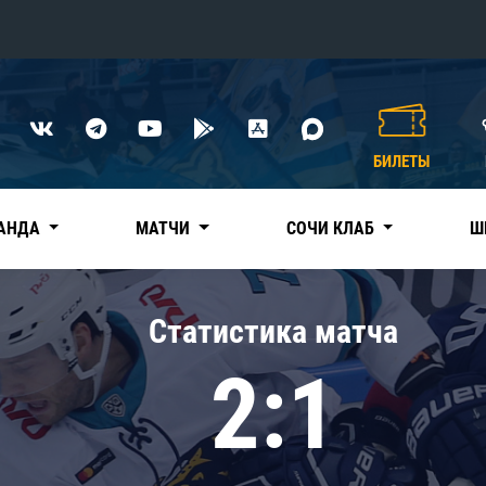
Конференция «Восток»
Дивизион Харламова
БИЛЕТЫ
Автомобилист
сляции
Ак Барс
АНДА
МАТЧИ
СОЧИ КЛАБ
Ш
Металлург Мг
Нефтехимик
 трансляции
Статистика матча
Трактор
магазин
2:1
Дивизион Чернышева
Авангард
ние КХЛ
Адмирал