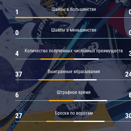
Амур
Шайбы в большинстве
1
Барыс
Салават Юлаев
Шайбы в меньшинстве
0
Сибирь
Количество полученных численных преимуществ
4
Выигранные вбрасывания
37
2
Штрафное время
6
Броски по воротам
27
3