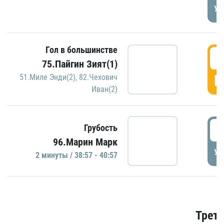
УД
Гол в большинстве
3
75.Пайгин Зият(1)
Г
51.Миле Энди(2)
,
82.Чехович
Иван(2)
3
Грубость
96.Марин Марк
УД
2 минуты / 38:57 - 40:57
Трети