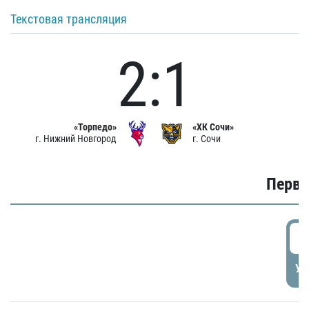
Текстовая трансляция
2:1
«Торпедо»
«ХК Сочи»
г. Нижний Новгород
г. Сочи
Первы
0
УД