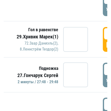
УД
Гол в равенстве
2
29.Хривик Марек(1)
Г
72.Заар Даниэль(2)
,
8.Леннстрём Теодор(2)
2
Подножка
27.Гончарук Сергей
УД
2 минуты / 27:48 - 29:48
3