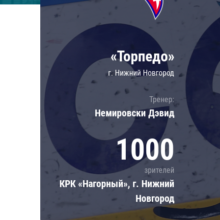
Локомотив
Северсталь
ЦСКА
«Торпедо»
Шанхайские Драконы
г. Нижний Новгород
Тренер:
Немировски Дэвид
1000
зрителей
КРК «Нагорный», г. Нижний
Новгород