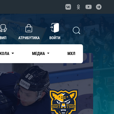
ВИП
АТРИБУТИКА
ВОЙТИ
КОЛА
МЕДИА
МХЛ