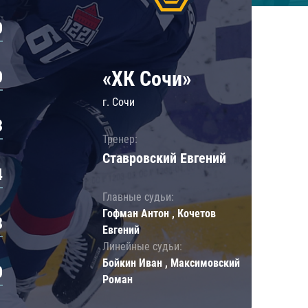
0
«ХК Сочи»
0
г. Сочи
3
Тренер:
Ставровский Евгений
4
Главные судьи:
Гофман Антон , Кочетов
8
Евгений
Линейные судьи:
Бойкин Иван , Максимовский
0
Роман