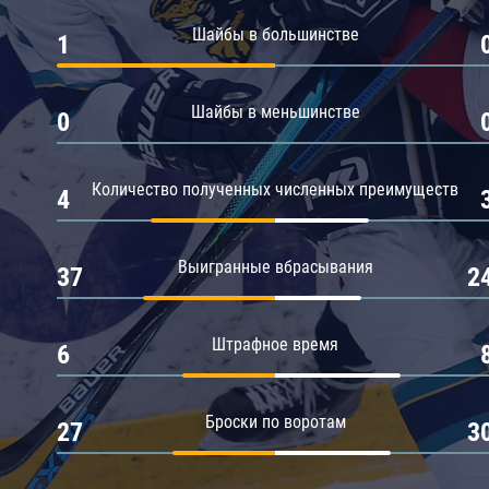
Амур
Шайбы в большинстве
1
Барыс
Салават Юлаев
Шайбы в меньшинстве
0
Сибирь
Количество полученных численных преимуществ
4
Выигранные вбрасывания
37
2
Штрафное время
6
Броски по воротам
27
3