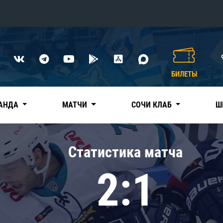
Конференция «Восток»
Дивизион Харламова
БИЛЕТЫ
Автомобилист
сляции
Ак Барс
АНДА
МАТЧИ
СОЧИ КЛАБ
Ш
Металлург Мг
Нефтехимик
 трансляции
Статистика матча
Трактор
магазин
2:1
Дивизион Чернышева
Авангард
ние КХЛ
Адмирал