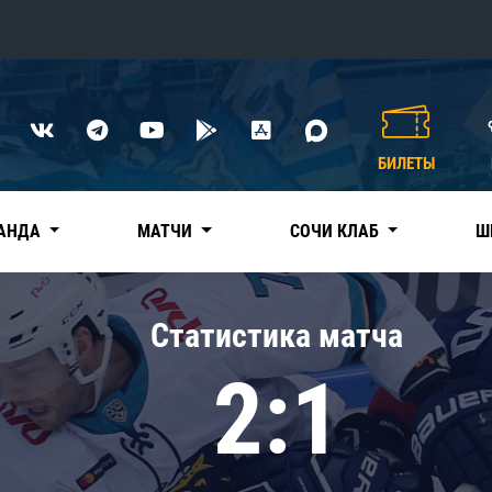
Конференция «Восток»
Дивизион Харламова
БИЛЕТЫ
Автомобилист
сляции
Ак Барс
АНДА
МАТЧИ
СОЧИ КЛАБ
Ш
Металлург Мг
Нефтехимик
 трансляции
Статистика матча
Трактор
магазин
2:1
Дивизион Чернышева
Авангард
ние КХЛ
Адмирал