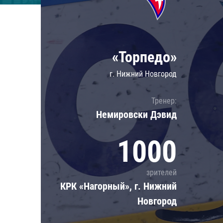
Локомотив
Северсталь
ЦСКА
«Торпедо»
Шанхайские Драконы
г. Нижний Новгород
Тренер:
Немировски Дэвид
1000
зрителей
КРК «Нагорный», г. Нижний
Новгород