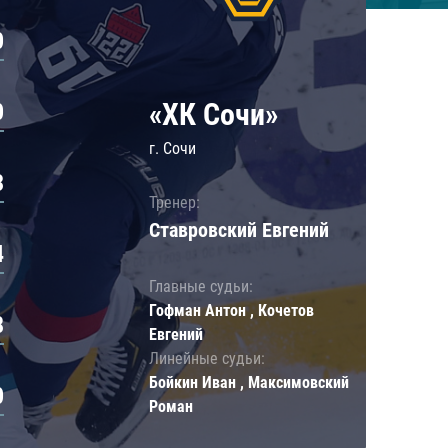
0
«ХК Сочи»
0
г. Сочи
3
Тренер:
Ставровский Евгений
4
Главные судьи:
Гофман Антон , Кочетов
8
Евгений
Линейные судьи:
Бойкин Иван , Максимовский
0
Роман