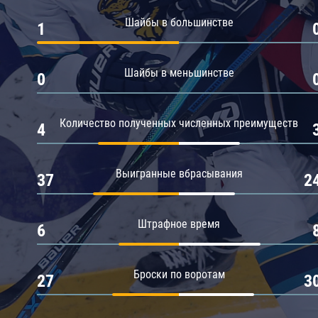
Амур
Шайбы в большинстве
1
Барыс
Салават Юлаев
Шайбы в меньшинстве
0
Сибирь
Количество полученных численных преимуществ
4
Выигранные вбрасывания
37
2
Штрафное время
6
Броски по воротам
27
3