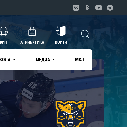
ВИП
АТРИБУТИКА
ВОЙТИ
КОЛА
МЕДИА
МХЛ