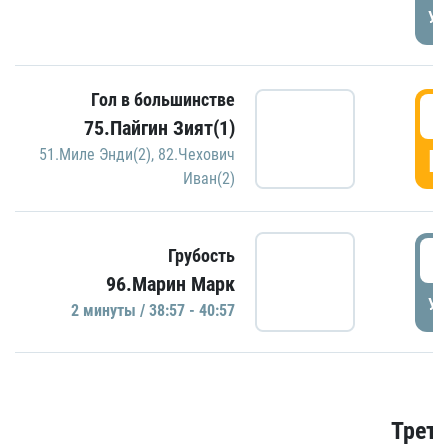
УД
Гол в большинстве
3
75.Пайгин Зият(1)
Г
51.Миле Энди(2)
,
82.Чехович
Иван(2)
3
Грубость
96.Марин Марк
УД
2 минуты / 38:57 - 40:57
Трети