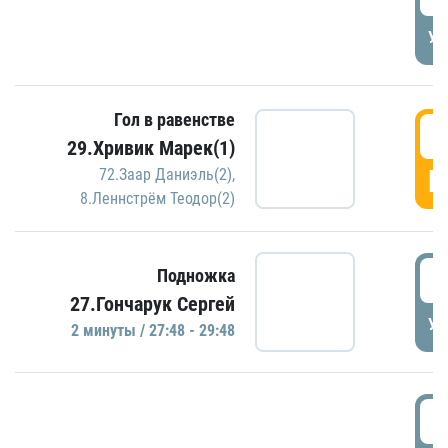
УД
Гол в равенстве
2
29.Хривик Марек(1)
Г
72.Заар Даниэль(2)
,
8.Леннстрём Теодор(2)
2
Подножка
27.Гончарук Сергей
УД
2 минуты / 27:48 - 29:48
3