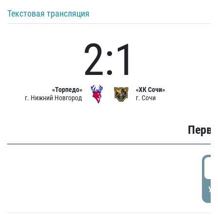
Текстовая трансляция
2:1
«Торпедо»
«ХК Сочи»
г. Нижний Новгород
г. Сочи
Первы
0
УД