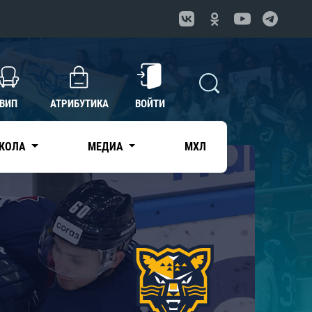
ВИП
АТРИБУТИКА
ВОЙТИ
КОЛА
МЕДИА
МХЛ