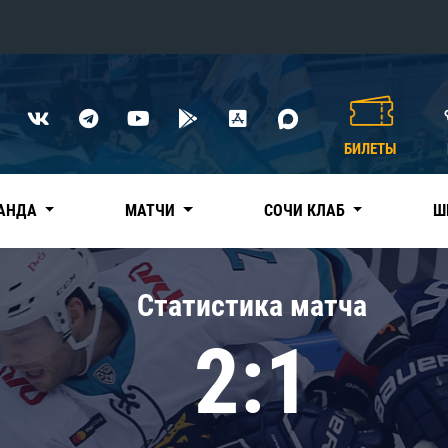
Конференция «Восток»
Дивизион Харламова
БИЛЕТЫ
Автомобилист
сляции
Ак Барс
АНДА
МАТЧИ
СОЧИ КЛАБ
Ш
Металлург Мг
Нефтехимик
 трансляции
Статистика матча
Трактор
магазин
2:1
Дивизион Чернышева
Авангард
ние КХЛ
Адмирал