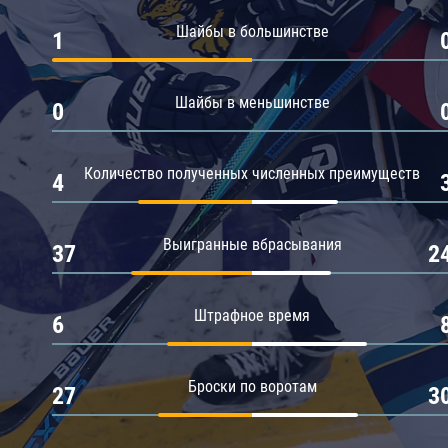
Амур
Шайбы в большинстве
1
Барыс
Салават Юлаев
Шайбы в меньшинстве
0
Сибирь
Количество полученных численных преимуществ
4
Выигранные вбрасывания
37
2
Штрафное время
6
Броски по воротам
27
3