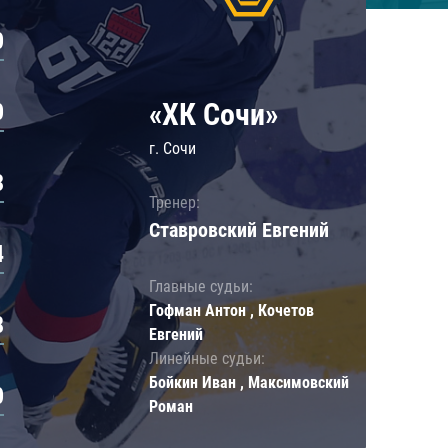
0
«ХК Сочи»
0
г. Сочи
3
Тренер:
Ставровский Евгений
4
Главные судьи:
Гофман Антон , Кочетов
8
Евгений
Линейные судьи:
Бойкин Иван , Максимовский
0
Роман