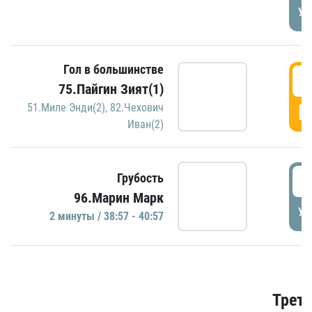
УД
Гол в большинстве
3
75.Пайгин Зият(1)
Г
51.Миле Энди(2)
,
82.Чехович
Иван(2)
3
Грубость
96.Марин Марк
УД
2 минуты / 38:57 - 40:57
Трети