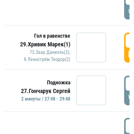
УД
Гол в равенстве
2
29.Хривик Марек(1)
Г
72.Заар Даниэль(2)
,
8.Леннстрём Теодор(2)
2
Подножка
27.Гончарук Сергей
УД
2 минуты / 27:48 - 29:48
3