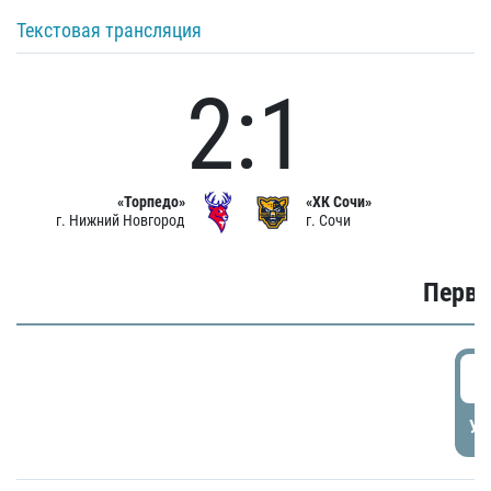
Текстовая трансляция
2:1
«Торпедо»
«ХК Сочи»
г. Нижний Новгород
г. Сочи
Первы
0
УД