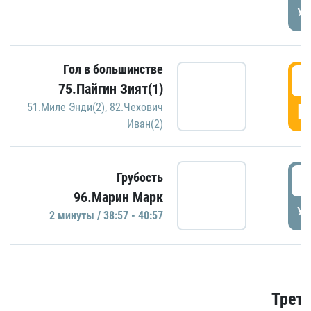
УД
Гол в большинстве
3
75.Пайгин Зият(1)
Г
51.Миле Энди(2)
,
82.Чехович
Иван(2)
3
Грубость
96.Марин Марк
УД
2 минуты / 38:57 - 40:57
Трети