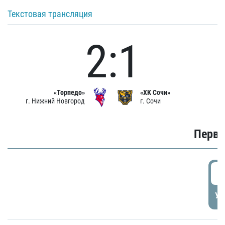
Текстовая трансляция
2:1
«Торпедо»
«ХК Сочи»
г. Нижний Новгород
г. Сочи
Первы
0
УД