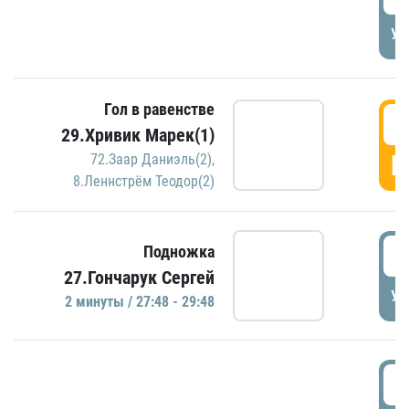
УД
Гол в равенстве
2
29.Хривик Марек(1)
Г
72.Заар Даниэль(2)
,
8.Леннстрём Теодор(2)
2
Подножка
27.Гончарук Сергей
УД
2 минуты / 27:48 - 29:48
3