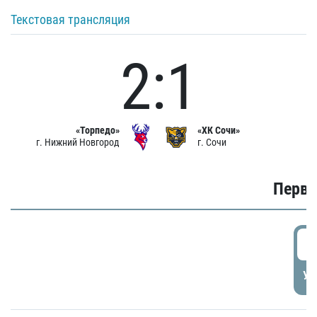
Текстовая трансляция
2:1
«Торпедо»
«ХК Сочи»
г. Нижний Новгород
г. Сочи
Первы
0
УД