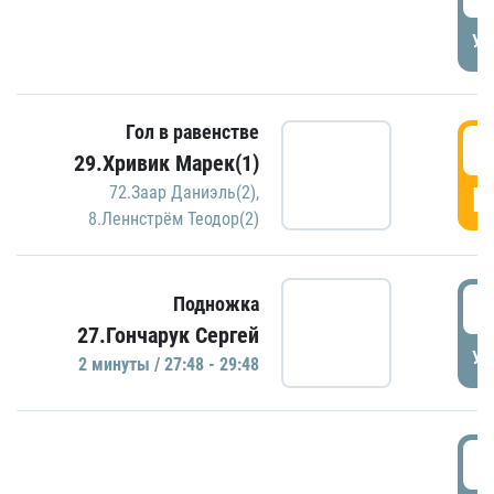
УД
Гол в равенстве
2
29.Хривик Марек(1)
Г
72.Заар Даниэль(2)
,
8.Леннстрём Теодор(2)
2
Подножка
27.Гончарук Сергей
УД
2 минуты / 27:48 - 29:48
3