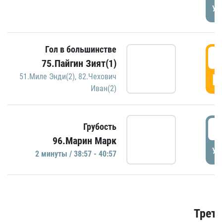
УД
Гол в большинстве
3
75.Пайгин Зият(1)
Г
51.Миле Энди(2)
,
82.Чехович
Иван(2)
3
Грубость
96.Марин Марк
УД
2 минуты / 38:57 - 40:57
Трети