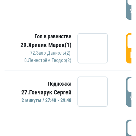
УД
Гол в равенстве
2
29.Хривик Марек(1)
Г
72.Заар Даниэль(2)
,
8.Леннстрём Теодор(2)
2
Подножка
27.Гончарук Сергей
УД
2 минуты / 27:48 - 29:48
3