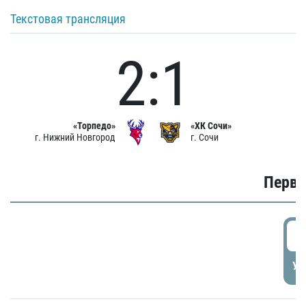
Текстовая трансляция
2:1
«Торпедо»
«ХК Сочи»
г. Нижний Новгород
г. Сочи
Первы
0
УД