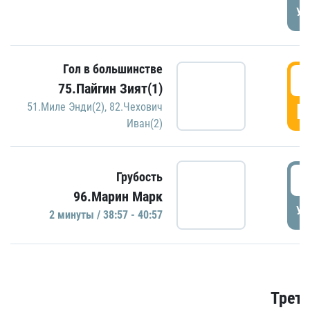
УД
Гол в большинстве
3
75.Пайгин Зият(1)
Г
51.Миле Энди(2)
,
82.Чехович
Иван(2)
3
Грубость
96.Марин Марк
УД
2 минуты / 38:57 - 40:57
Трети