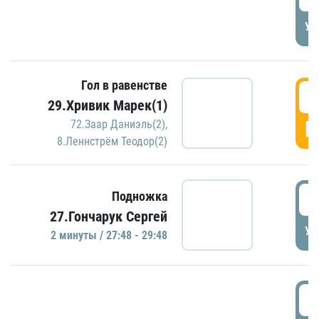
УД
Гол в равенстве
2
29.Хривик Марек(1)
Г
72.Заар Даниэль(2)
,
8.Леннстрём Теодор(2)
2
Подножка
27.Гончарук Сергей
УД
2 минуты / 27:48 - 29:48
3