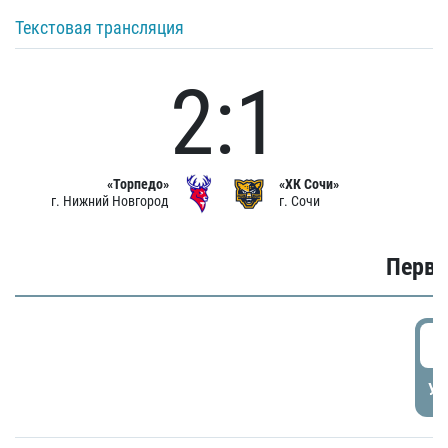
Текстовая трансляция
2:1
«Торпедо»
«ХК Сочи»
г. Нижний Новгород
г. Сочи
Первы
0
УД