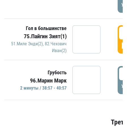
УД
Гол в большинстве
3
75.Пайгин Зият(1)
Г
51.Миле Энди(2)
,
82.Чехович
Иван(2)
3
Грубость
96.Марин Марк
УД
2 минуты / 38:57 - 40:57
Трети