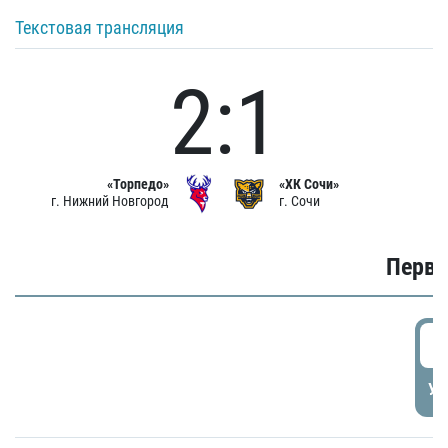
Текстовая трансляция
2:1
«Торпедо»
«ХК Сочи»
г. Нижний Новгород
г. Сочи
Первы
0
УД