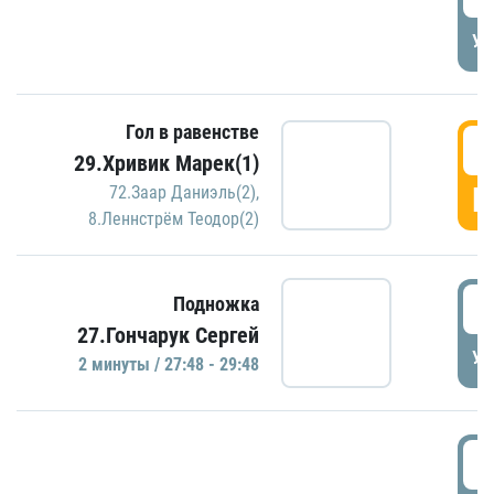
УД
Гол в равенстве
2
29.Хривик Марек(1)
Г
72.Заар Даниэль(2)
,
8.Леннстрём Теодор(2)
2
Подножка
27.Гончарук Сергей
УД
2 минуты / 27:48 - 29:48
3