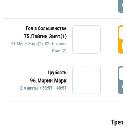
УД
Гол в большинстве
3
75.Пайгин Зият(1)
Г
51.Миле Энди(2)
,
82.Чехович
Иван(2)
3
Грубость
96.Марин Марк
УД
2 минуты / 38:57 - 40:57
Трети