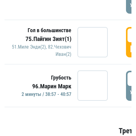
УД
Гол в большинстве
3
75.Пайгин Зият(1)
Г
51.Миле Энди(2)
,
82.Чехович
Иван(2)
3
Грубость
96.Марин Марк
УД
2 минуты / 38:57 - 40:57
Трети