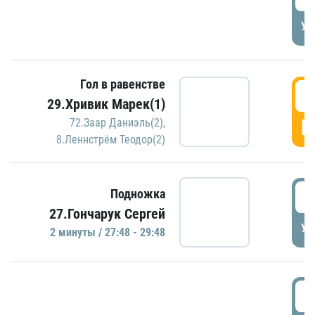
УД
Гол в равенстве
2
29.Хривик Марек(1)
Г
72.Заар Даниэль(2)
,
8.Леннстрём Теодор(2)
2
Подножка
27.Гончарук Сергей
УД
2 минуты / 27:48 - 29:48
3