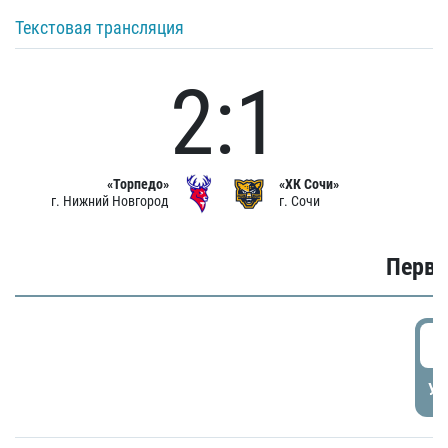
Текстовая трансляция
2:1
«Торпедо»
«ХК Сочи»
г. Нижний Новгород
г. Сочи
Первы
0
УД