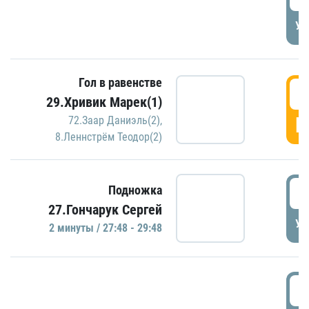
УД
Гол в равенстве
2
29.Хривик Марек(1)
Г
72.Заар Даниэль(2)
,
8.Леннстрём Теодор(2)
2
Подножка
27.Гончарук Сергей
УД
2 минуты / 27:48 - 29:48
3