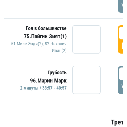
УД
Гол в большинстве
3
75.Пайгин Зият(1)
Г
51.Миле Энди(2)
,
82.Чехович
Иван(2)
3
Грубость
96.Марин Марк
УД
2 минуты / 38:57 - 40:57
Трети