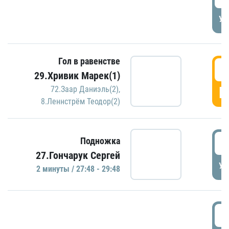
УД
Гол в равенстве
2
29.Хривик Марек(1)
Г
72.Заар Даниэль(2)
,
8.Леннстрём Теодор(2)
2
Подножка
27.Гончарук Сергей
УД
2 минуты / 27:48 - 29:48
3