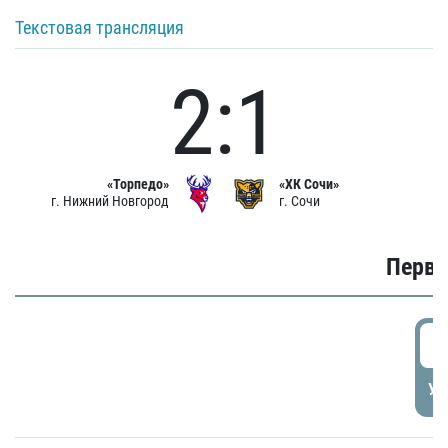
Текстовая трансляция
2:1
«Торпедо»
«ХК Сочи»
г. Нижний Новгород
г. Сочи
Первы
0
УД