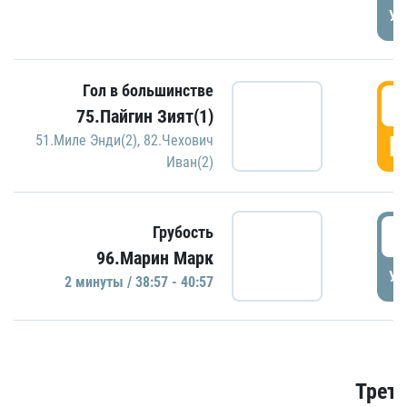
УД
Гол в большинстве
3
75.Пайгин Зият(1)
Г
51.Миле Энди(2)
,
82.Чехович
Иван(2)
3
Грубость
96.Марин Марк
УД
2 минуты / 38:57 - 40:57
Трети