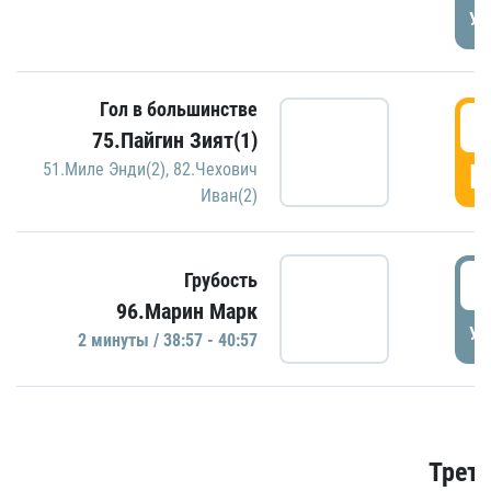
УД
Гол в большинстве
3
75.Пайгин Зият(1)
Г
51.Миле Энди(2)
,
82.Чехович
Иван(2)
3
Грубость
96.Марин Марк
УД
2 минуты / 38:57 - 40:57
Трети