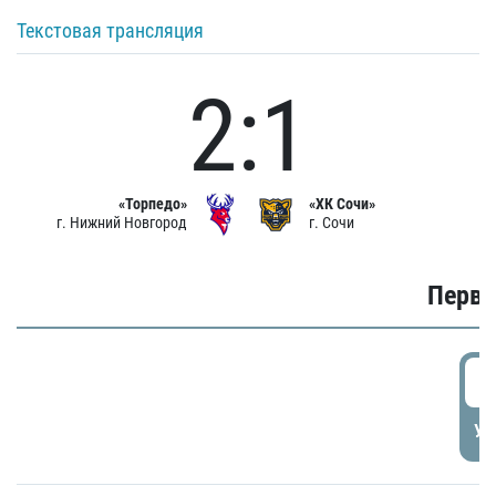
Текстовая трансляция
2:1
«Торпедо»
«ХК Сочи»
г. Нижний Новгород
г. Сочи
Первы
0
УД