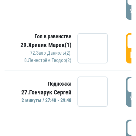
УД
Гол в равенстве
2
29.Хривик Марек(1)
Г
72.Заар Даниэль(2)
,
8.Леннстрём Теодор(2)
2
Подножка
27.Гончарук Сергей
УД
2 минуты / 27:48 - 29:48
3