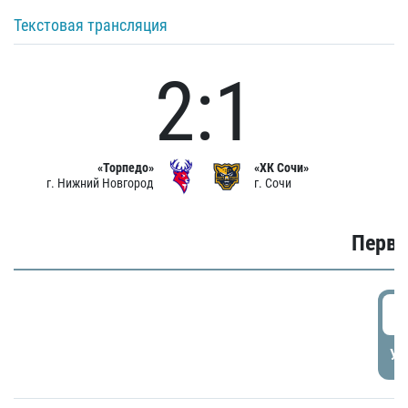
Текстовая трансляция
2:1
«Торпедо»
«ХК Сочи»
г. Нижний Новгород
г. Сочи
Первы
0
УД