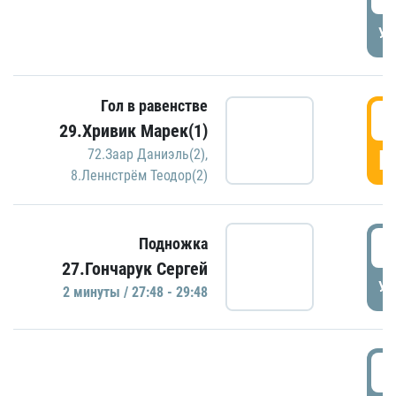
УД
Гол в равенстве
2
29.Хривик Марек(1)
Г
72.Заар Даниэль(2)
,
8.Леннстрём Теодор(2)
2
Подножка
27.Гончарук Сергей
УД
2 минуты / 27:48 - 29:48
3