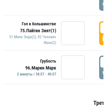
УД
Гол в большинстве
3
75.Пайгин Зият(1)
Г
51.Миле Энди(2)
,
82.Чехович
Иван(2)
3
Грубость
96.Марин Марк
УД
2 минуты / 38:57 - 40:57
Трети