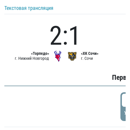
Текстовая трансляция
2:1
«Торпедо»
«ХК Сочи»
г. Нижний Новгород
г. Сочи
Первы
0
УД