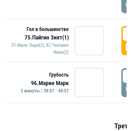
УД
Гол в большинстве
3
75.Пайгин Зият(1)
Г
51.Миле Энди(2)
,
82.Чехович
Иван(2)
3
Грубость
96.Марин Марк
УД
2 минуты / 38:57 - 40:57
Трети