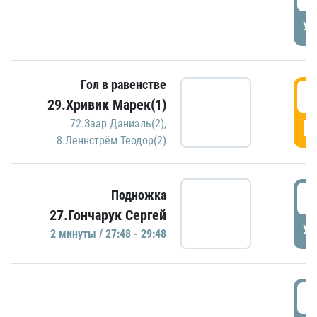
УД
Гол в равенстве
2
29.Хривик Марек(1)
Г
72.Заар Даниэль(2)
,
8.Леннстрём Теодор(2)
2
Подножка
27.Гончарук Сергей
УД
2 минуты / 27:48 - 29:48
3