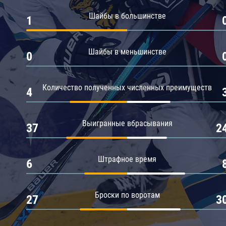
Амур
Шайбы в большинстве
1
Барыс
Салават Юлаев
Шайбы в меньшинстве
0
Сибирь
Количество полученных численных преимуществ
4
Выигранные вбрасывания
37
2
Штрафное время
6
Броски по воротам
27
3