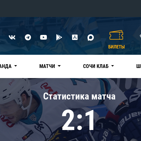
Конференция «Восток»
Дивизион Харламова
БИЛЕТЫ
Автомобилист
сляции
Ак Барс
АНДА
МАТЧИ
СОЧИ КЛАБ
Ш
Металлург Мг
Нефтехимик
 трансляции
Статистика матча
Трактор
магазин
2:1
Дивизион Чернышева
Авангард
ние КХЛ
Адмирал