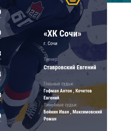
0
«ХК Сочи»
0
г. Сочи
3
Тренер:
Ставровский Евгений
4
Главные судьи:
Гофман Антон , Кочетов
8
Евгений
Линейные судьи:
Бойкин Иван , Максимовский
0
Роман