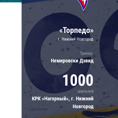
Локомотив
Северсталь
ЦСКА
«Торпедо»
Шанхайские Драконы
г. Нижний Новгород
Тренер:
Немировски Дэвид
1000
зрителей
КРК «Нагорный», г. Нижний
Новгород