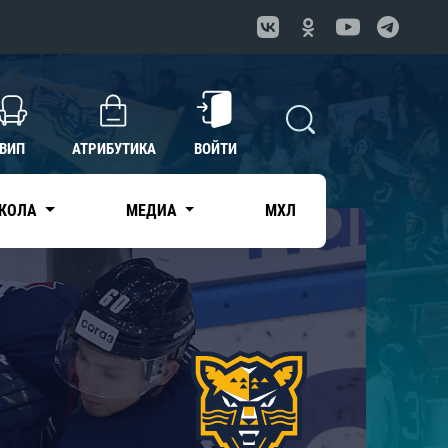
ВИП
АТРИБУТИКА
ВОЙТИ
КОЛА
МЕДИА
МХЛ