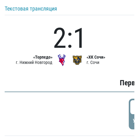
Текстовая трансляция
2:1
«Торпедо»
«ХК Сочи»
г. Нижний Новгород
г. Сочи
Первы
0
УД