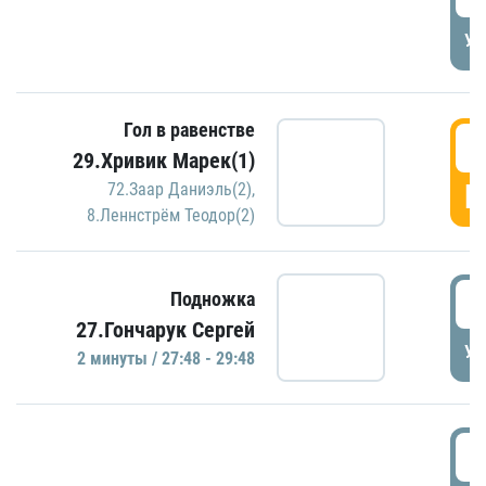
УД
Гол в равенстве
2
29.Хривик Марек(1)
Г
72.Заар Даниэль(2)
,
8.Леннстрём Теодор(2)
2
Подножка
27.Гончарук Сергей
УД
2 минуты / 27:48 - 29:48
3