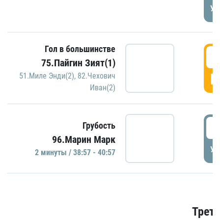
УД
Гол в большинстве
3
75.Пайгин Зият(1)
Г
51.Миле Энди(2)
,
82.Чехович
Иван(2)
3
Грубость
96.Марин Марк
УД
2 минуты / 38:57 - 40:57
Трети