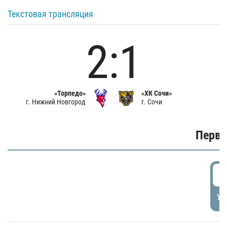
Текстовая трансляция
2:1
«Торпедо»
«ХК Сочи»
г. Нижний Новгород
г. Сочи
Первы
0
УД