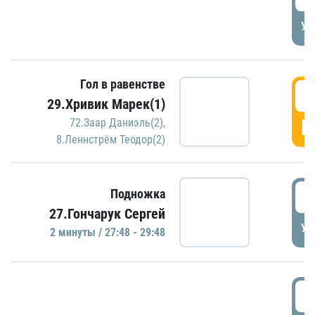
УД
Гол в равенстве
2
29.Хривик Марек(1)
Г
72.Заар Даниэль(2)
,
8.Леннстрём Теодор(2)
2
Подножка
27.Гончарук Сергей
УД
2 минуты / 27:48 - 29:48
3