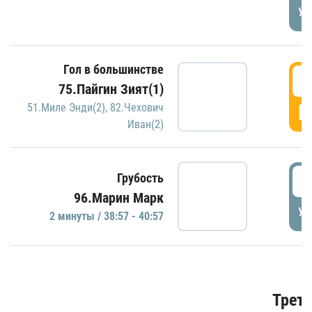
УД
Гол в большинстве
3
75.Пайгин Зият(1)
Г
51.Миле Энди(2)
,
82.Чехович
Иван(2)
3
Грубость
96.Марин Марк
УД
2 минуты / 38:57 - 40:57
Трети