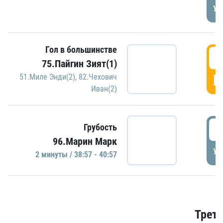
УД
Гол в большинстве
3
75.Пайгин Зият(1)
Г
51.Миле Энди(2)
,
82.Чехович
Иван(2)
3
Грубость
96.Марин Марк
УД
2 минуты / 38:57 - 40:57
Трети