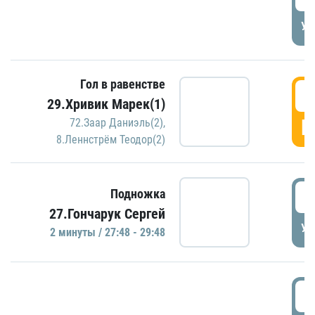
УД
Гол в равенстве
2
29.Хривик Марек(1)
Г
72.Заар Даниэль(2)
,
8.Леннстрём Теодор(2)
2
Подножка
27.Гончарук Сергей
УД
2 минуты / 27:48 - 29:48
3