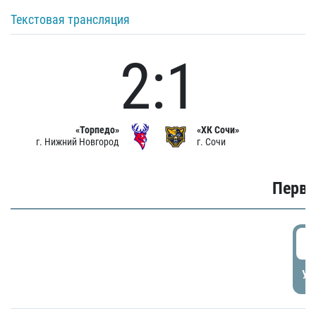
Текстовая трансляция
2:1
«Торпедо»
«ХК Сочи»
г. Нижний Новгород
г. Сочи
Первы
0
УД