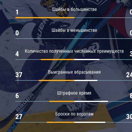
Амур
Шайбы в большинстве
1
Барыс
Салават Юлаев
Шайбы в меньшинстве
0
Сибирь
Количество полученных численных преимуществ
4
Выигранные вбрасывания
37
2
Штрафное время
6
Броски по воротам
27
3