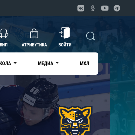
ВИП
АТРИБУТИКА
ВОЙТИ
КОЛА
МЕДИА
МХЛ