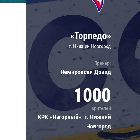
Локомотив
Северсталь
ЦСКА
«Торпедо»
Шанхайские Драконы
г. Нижний Новгород
Тренер:
Немировски Дэвид
1000
зрителей
КРК «Нагорный», г. Нижний
Новгород