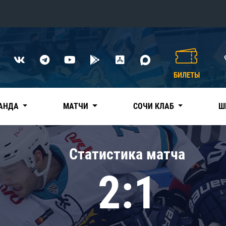
Конференция «Восток»
Дивизион Харламова
БИЛЕТЫ
Автомобилист
сляции
Ак Барс
АНДА
МАТЧИ
СОЧИ КЛАБ
Ш
Металлург Мг
Нефтехимик
 трансляции
Статистика матча
Трактор
магазин
2:1
Дивизион Чернышева
Авангард
ние КХЛ
Адмирал