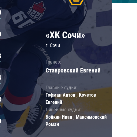
0
«ХК Сочи»
0
г. Сочи
3
Тренер:
Ставровский Евгений
4
Главные судьи:
Гофман Антон , Кочетов
8
Евгений
Линейные судьи:
Бойкин Иван , Максимовский
0
Роман