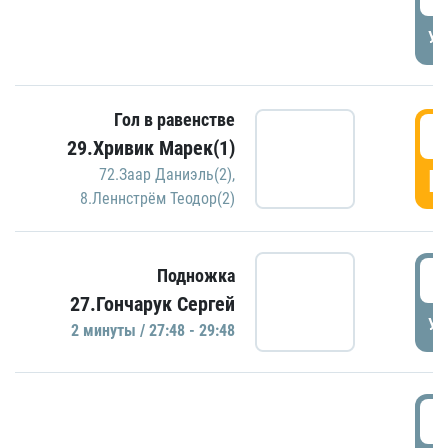
УД
Гол в равенстве
2
29.Хривик Марек(1)
Г
72.Заар Даниэль(2)
,
8.Леннстрём Теодор(2)
2
Подножка
27.Гончарук Сергей
УД
2 минуты / 27:48 - 29:48
3