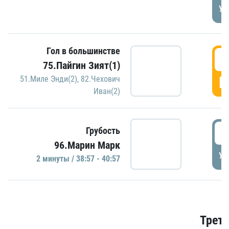
УД
Гол в большинстве
3
75.Пайгин Зият(1)
Г
51.Миле Энди(2)
,
82.Чехович
Иван(2)
3
Грубость
96.Марин Марк
УД
2 минуты / 38:57 - 40:57
Трети