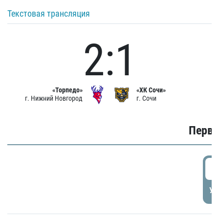
Текстовая трансляция
2:1
«Торпедо»
«ХК Сочи»
г. Нижний Новгород
г. Сочи
Первы
0
УД