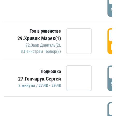
УД
Гол в равенстве
2
29.Хривик Марек(1)
Г
72.Заар Даниэль(2)
,
8.Леннстрём Теодор(2)
2
Подножка
27.Гончарук Сергей
УД
2 минуты / 27:48 - 29:48
3