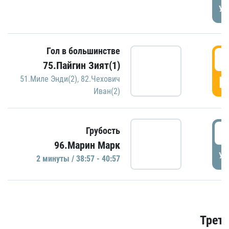
УД
Гол в большинстве
3
75.Пайгин Зият(1)
Г
51.Миле Энди(2)
,
82.Чехович
Иван(2)
3
Грубость
96.Марин Марк
УД
2 минуты / 38:57 - 40:57
Трети