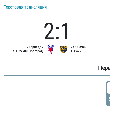
Текстовая трансляция
2:1
«Торпедо»
«ХК Сочи»
г. Нижний Новгород
г. Сочи
Первы
0
УД