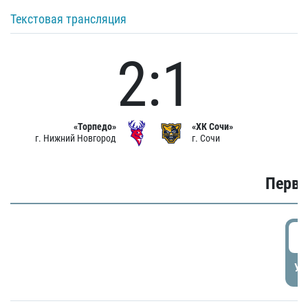
Текстовая трансляция
2:1
«Торпедо»
«ХК Сочи»
г. Нижний Новгород
г. Сочи
Первы
0
УД