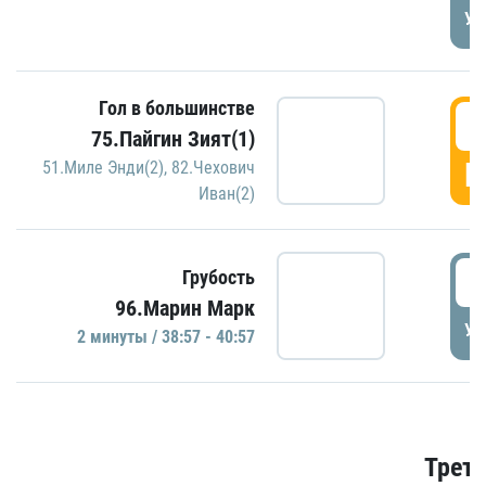
УД
Гол в большинстве
3
75.Пайгин Зият(1)
Г
51.Миле Энди(2)
,
82.Чехович
Иван(2)
3
Грубость
96.Марин Марк
УД
2 минуты / 38:57 - 40:57
Трети