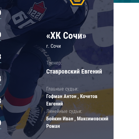
0
«ХК Сочи»
0
г. Сочи
3
Тренер:
Ставровский Евгений
4
Главные судьи:
Гофман Антон , Кочетов
8
Евгений
Линейные судьи:
Бойкин Иван , Максимовский
0
Роман