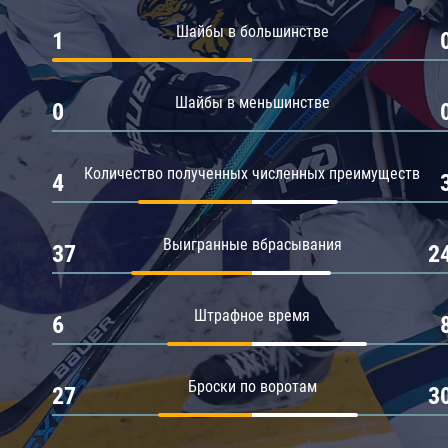
Амур
Шайбы в большинстве
1
Барыс
Салават Юлаев
Шайбы в меньшинстве
0
Сибирь
Количество полученных численных преимуществ
4
Выигранные вбрасывания
37
2
Штрафное время
6
Броски по воротам
27
3