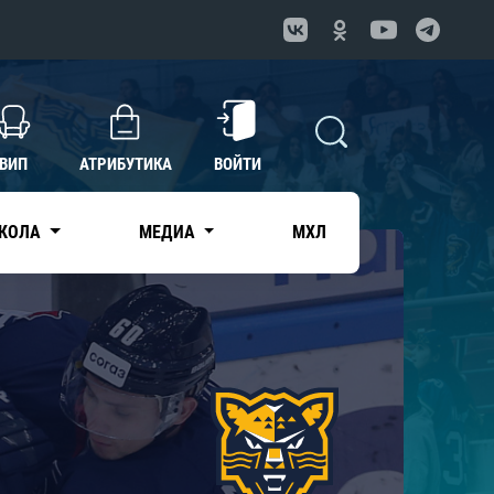
ВИП
АТРИБУТИКА
ВОЙТИ
КОЛА
МЕДИА
МХЛ