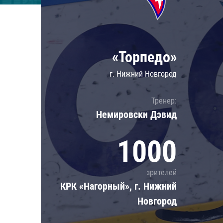
Локомотив
Северсталь
ЦСКА
«Торпедо»
Шанхайские Драконы
г. Нижний Новгород
Тренер:
Немировски Дэвид
1000
зрителей
КРК «Нагорный», г. Нижний
Новгород