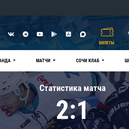
Конференция «Восток»
Дивизион Харламова
БИЛЕТЫ
Автомобилист
сляции
Ак Барс
АНДА
МАТЧИ
СОЧИ КЛАБ
Ш
Металлург Мг
Нефтехимик
 трансляции
Статистика матча
Трактор
магазин
2:1
Дивизион Чернышева
Авангард
ние КХЛ
Адмирал