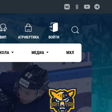
ВИП
АТРИБУТИКА
ВОЙТИ
КОЛА
МЕДИА
МХЛ