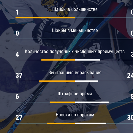
Амур
Шайбы в большинстве
1
Барыс
Салават Юлаев
Шайбы в меньшинстве
0
Сибирь
Количество полученных численных преимуществ
4
Выигранные вбрасывания
37
2
Штрафное время
6
Броски по воротам
27
3