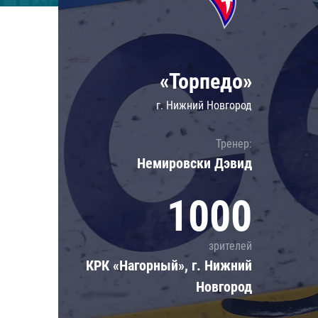
Локомотив
Северсталь
ЦСКА
«Торпедо»
Шанхайские Драконы
г. Нижний Новгород
Тренер:
Немировски Дэвид
1000
зрителей
КРК «Нагорный», г. Нижний
Новгород