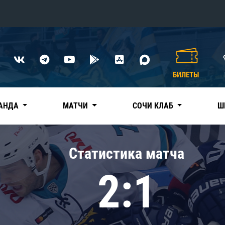
Конференция «Восток»
Дивизион Харламова
БИЛЕТЫ
Автомобилист
сляции
Ак Барс
АНДА
МАТЧИ
СОЧИ КЛАБ
Ш
Металлург Мг
Нефтехимик
 трансляции
Статистика матча
Трактор
магазин
2:1
Дивизион Чернышева
Авангард
ние КХЛ
Адмирал