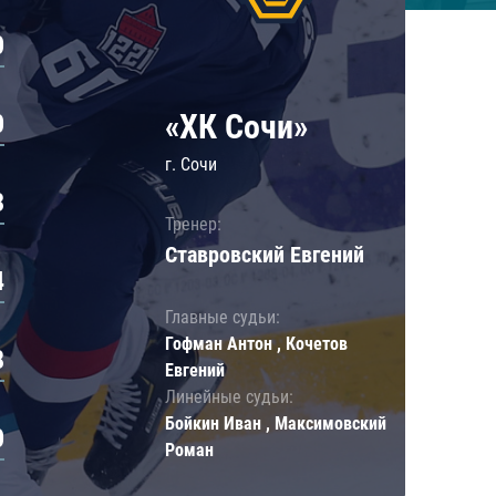
0
«ХК Сочи»
0
г. Сочи
3
Тренер:
Ставровский Евгений
4
Главные судьи:
Гофман Антон , Кочетов
8
Евгений
Линейные судьи:
Бойкин Иван , Максимовский
0
Роман