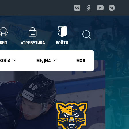
ВИП
АТРИБУТИКА
ВОЙТИ
КОЛА
МЕДИА
МХЛ