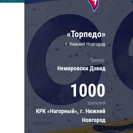
Локомотив
Северсталь
ЦСКА
«Торпедо»
Шанхайские Драконы
г. Нижний Новгород
Тренер:
Немировски Дэвид
1000
зрителей
КРК «Нагорный», г. Нижний
Новгород