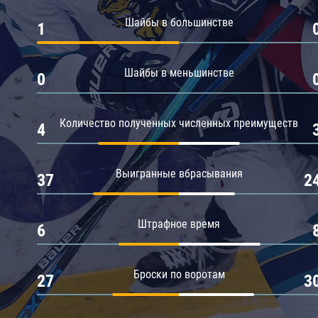
Амур
Шайбы в большинстве
1
Барыс
Салават Юлаев
Шайбы в меньшинстве
0
Сибирь
Количество полученных численных преимуществ
4
Выигранные вбрасывания
37
2
Штрафное время
6
Броски по воротам
27
3