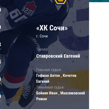
0
«ХК Сочи»
0
г. Сочи
3
Тренер:
Ставровский Евгений
4
Главные судьи:
Гофман Антон , Кочетов
8
Евгений
Линейные судьи:
Бойкин Иван , Максимовский
0
Роман