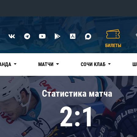
Конференция «Восток»
Дивизион Харламова
БИЛЕТЫ
Автомобилист
сляции
Ак Барс
АНДА
МАТЧИ
СОЧИ КЛАБ
Ш
Металлург Мг
Нефтехимик
 трансляции
Статистика матча
Трактор
магазин
2:1
Дивизион Чернышева
Авангард
ние КХЛ
Адмирал