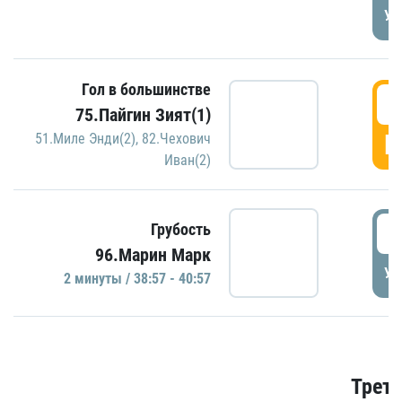
УД
Гол в большинстве
3
75.Пайгин Зият(1)
Г
51.Миле Энди(2)
,
82.Чехович
Иван(2)
3
Грубость
96.Марин Марк
УД
2 минуты / 38:57 - 40:57
Трети