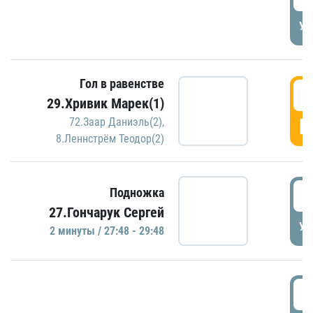
УД
Гол в равенстве
2
29.Хривик Марек(1)
Г
72.Заар Даниэль(2)
,
8.Леннстрём Теодор(2)
2
Подножка
27.Гончарук Сергей
УД
2 минуты / 27:48 - 29:48
3