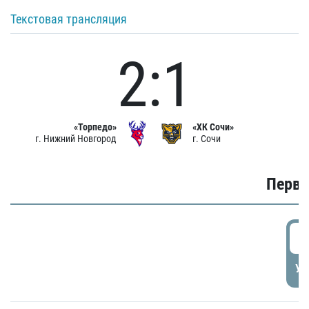
Текстовая трансляция
2:1
«Торпедо»
«ХК Сочи»
г. Нижний Новгород
г. Сочи
Первы
0
УД