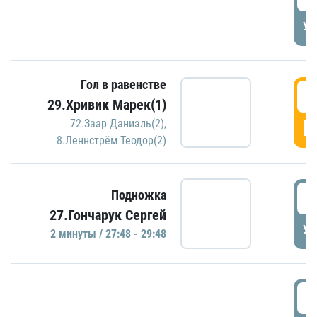
УД
Гол в равенстве
2
29.Хривик Марек(1)
Г
72.Заар Даниэль(2)
,
8.Леннстрём Теодор(2)
2
Подножка
27.Гончарук Сергей
УД
2 минуты / 27:48 - 29:48
3