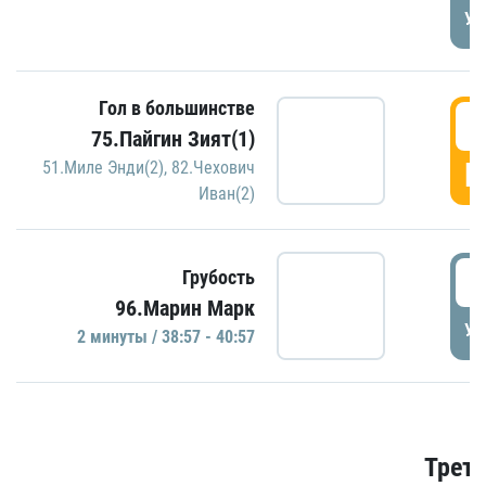
УД
Гол в большинстве
3
75.Пайгин Зият(1)
Г
51.Миле Энди(2)
,
82.Чехович
Иван(2)
3
Грубость
96.Марин Марк
УД
2 минуты / 38:57 - 40:57
Трети