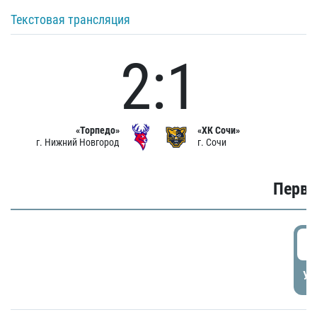
Текстовая трансляция
2:1
«Торпедо»
«ХК Сочи»
г. Нижний Новгород
г. Сочи
Первы
0
УД