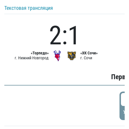
Текстовая трансляция
2:1
«Торпедо»
«ХК Сочи»
г. Нижний Новгород
г. Сочи
Первы
0
УД