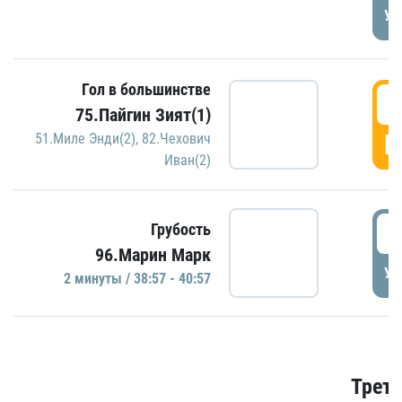
УД
Гол в большинстве
3
75.Пайгин Зият(1)
Г
51.Миле Энди(2)
,
82.Чехович
Иван(2)
3
Грубость
96.Марин Марк
УД
2 минуты / 38:57 - 40:57
Трети