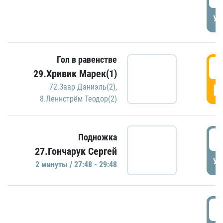
УД
Гол в равенстве
2
29.Хривик Марек(1)
Г
72.Заар Даниэль(2)
,
8.Леннстрём Теодор(2)
2
Подножка
27.Гончарук Сергей
УД
2 минуты / 27:48 - 29:48
3