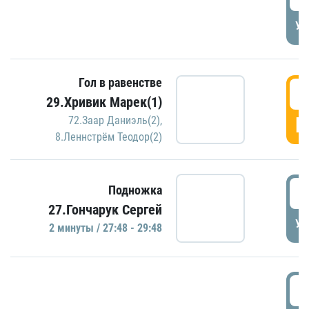
УД
Гол в равенстве
2
29.Хривик Марек(1)
Г
72.Заар Даниэль(2)
,
8.Леннстрём Теодор(2)
2
Подножка
27.Гончарук Сергей
УД
2 минуты / 27:48 - 29:48
3