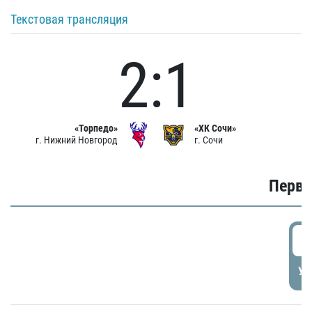
Текстовая трансляция
2:1
«Торпедо»
«ХК Сочи»
г. Нижний Новгород
г. Сочи
Первы
0
УД