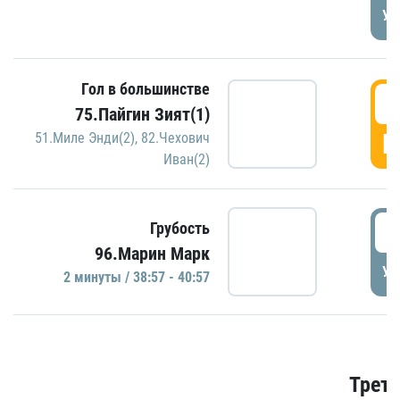
УД
Гол в большинстве
3
75.Пайгин Зият(1)
Г
51.Миле Энди(2)
,
82.Чехович
Иван(2)
3
Грубость
96.Марин Марк
УД
2 минуты / 38:57 - 40:57
Трети