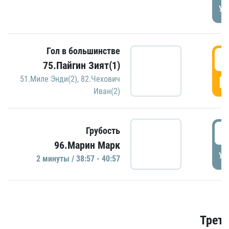
УД
Гол в большинстве
3
75.Пайгин Зият(1)
Г
51.Миле Энди(2)
,
82.Чехович
Иван(2)
3
Грубость
96.Марин Марк
УД
2 минуты / 38:57 - 40:57
Трети