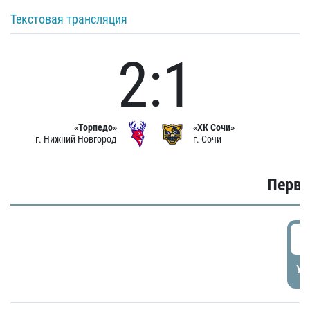
Текстовая трансляция
2:1
«Торпедо»
«ХК Сочи»
г. Нижний Новгород
г. Сочи
Первы
0
УД