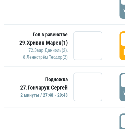
УД
Гол в равенстве
2
29.Хривик Марек(1)
Г
72.Заар Даниэль(2)
,
8.Леннстрём Теодор(2)
2
Подножка
27.Гончарук Сергей
УД
2 минуты / 27:48 - 29:48
3