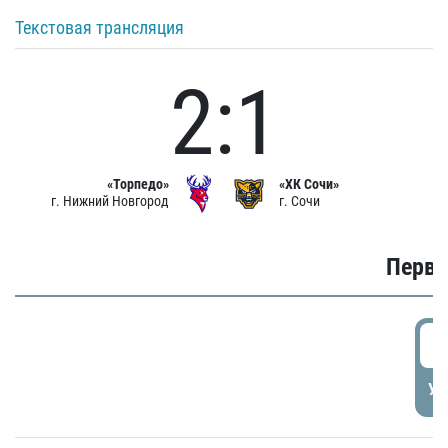
Текстовая трансляция
2:1
«Торпедо»
«ХК Сочи»
г. Нижний Новгород
г. Сочи
Первы
0
УД