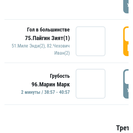
УД
Гол в большинстве
3
75.Пайгин Зият(1)
Г
51.Миле Энди(2)
,
82.Чехович
Иван(2)
3
Грубость
96.Марин Марк
УД
2 минуты / 38:57 - 40:57
Трети