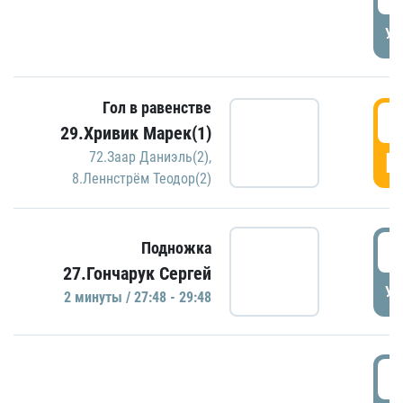
УД
Гол в равенстве
2
29.Хривик Марек(1)
Г
72.Заар Даниэль(2)
,
8.Леннстрём Теодор(2)
2
Подножка
27.Гончарук Сергей
УД
2 минуты / 27:48 - 29:48
3