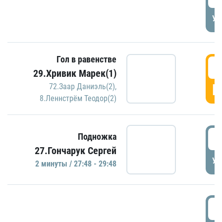
УД
Гол в равенстве
2
29.Хривик Марек(1)
Г
72.Заар Даниэль(2)
,
8.Леннстрём Теодор(2)
2
Подножка
27.Гончарук Сергей
УД
2 минуты / 27:48 - 29:48
3