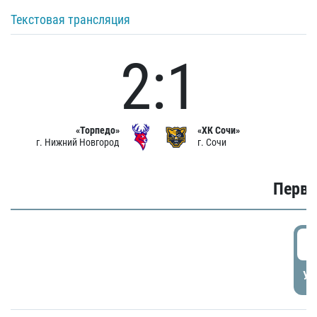
Текстовая трансляция
2:1
«Торпедо»
«ХК Сочи»
г. Нижний Новгород
г. Сочи
Первы
0
УД