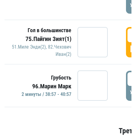
УД
Гол в большинстве
3
75.Пайгин Зият(1)
Г
51.Миле Энди(2)
,
82.Чехович
Иван(2)
3
Грубость
96.Марин Марк
УД
2 минуты / 38:57 - 40:57
Трети