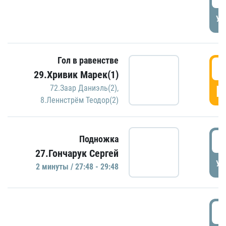
УД
Гол в равенстве
2
29.Хривик Марек(1)
Г
72.Заар Даниэль(2)
,
8.Леннстрём Теодор(2)
2
Подножка
27.Гончарук Сергей
УД
2 минуты / 27:48 - 29:48
3