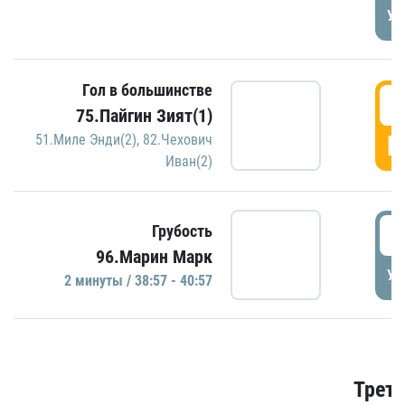
УД
Гол в большинстве
3
75.Пайгин Зият(1)
Г
51.Миле Энди(2)
,
82.Чехович
Иван(2)
3
Грубость
96.Марин Марк
УД
2 минуты / 38:57 - 40:57
Трети