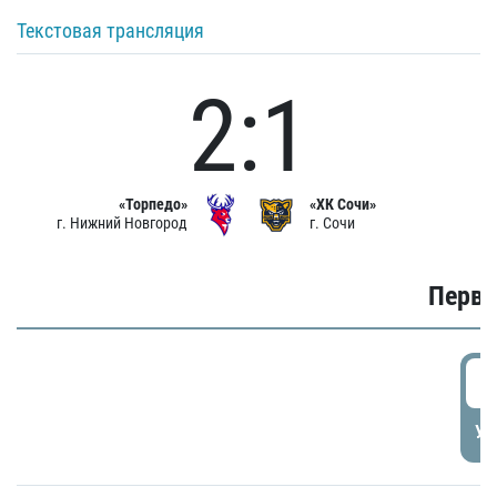
Текстовая трансляция
2:1
«Торпедо»
«ХК Сочи»
г. Нижний Новгород
г. Сочи
Первы
0
УД